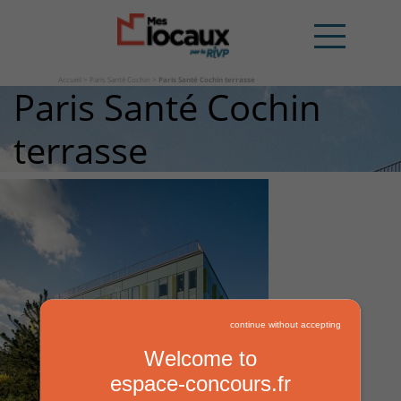
Accueil
>
Paris Santé Cochin
>
Paris Santé Cochin terrasse
Paris Santé Cochin
terrasse
continue without accepting
Welcome to
espace-concours.fr