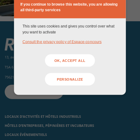
If you continue to browse this website, you are allowing
all third-party services
This site uses cookies and gives you control over what
you want to activate
Consult the privacy policy of Espace-concours
13, avenue de la porte d'Italie
OK, ACCEPT ALL
TSA 61371
75621 Paris Cedex 13
PERSONALIZE
CONTACTEZ-NOUS
LOCAUX D’ACTIVITÉS ET HÔTELS INDUSTRIELS
HÔTELS D’ENTREPRISES, PÉPINIÈRES ET INCUBATEURS
LOCAUX ÉVÉNEMENTIELS