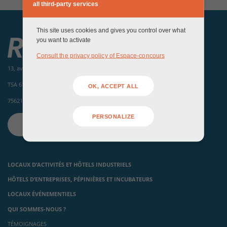
all third-party services
This site uses cookies and gives you control over what
you want to activate
Consult the privacy policy of Espace-concours
13, avenue de la porte d'Italie
TSA 61371
OK, ACCEPT ALL
75621 Paris Cedex 13
PERSONALIZE
CONTACTEZ-NOUS
LOCAUX D’ACTIVITÉS ET HÔTELS INDUSTRIELS
HÔTELS D’ENTREPRISES, PÉPINIÈRES ET INCUBATEURS
LOCAUX ÉVÉNEMENTIELS
QUI SOMMES-NOUS ?
TÉMOIGNAGES