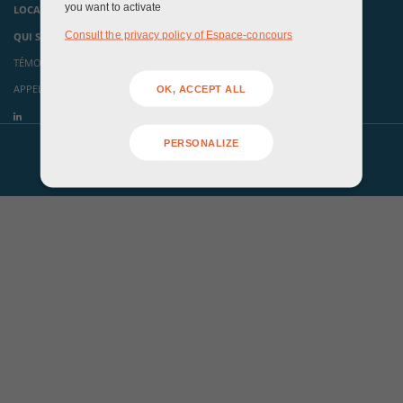
you want to activate
LOCAUX ÉVÉNEMENTIELS
Consult the privacy policy of Espace-concours
QUI SOMMES-NOUS ?
TÉMOIGNAGES
APPELS À CANDIDATURES
OK, ACCEPT ALL
PERSONALIZE
Mentions légales