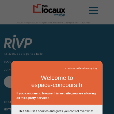
Accueil
>
Page d’accueil
>
Façade-rue-intérieure-Métropole-19-1-1024×768
13, avenue de la porte d'Italie
TSA 61371
continue without accepting
75621 Paris Cedex 13
Welcome to
CONTACTEZ-NOUS
espace-concours.fr
If you continue to browse this website, you are allowing
all third-party services
LOCAUX D’ACTIVITÉS ET HÔTELS INDUSTRIELS
HÔTELS D’ENTREPRISES, PÉPINIÈRES ET INCUBATEURS
This site uses cookies and gives you control over what