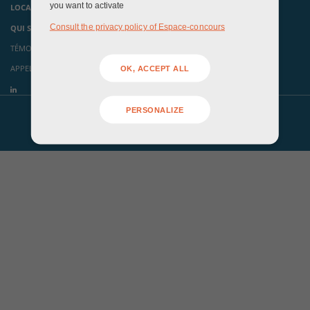
you want to activate
LOCAUX ÉVÉNEMENTIELS
Consult the privacy policy of Espace-concours
QUI SOMMES-NOUS ?
TÉMOIGNAGES
APPELS À CANDIDATURES
OK, ACCEPT ALL
PERSONALIZE
Mentions légales