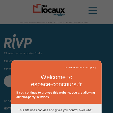
Accueil
>
Locaux événementiels
>
RIVP LE TOTEM 11 PL NATIONALE 110522
13, avenue de la porte d'Italie
TSA 61371
continue without accepting
75621 Paris Cedex 13
Welcome to
CONTACTEZ-NOUS
espace-concours.fr
If you continue to browse this website, you are allowing
all third-party services
LOCAUX D’ACTIVITÉS ET HÔTELS INDUSTRIELS
HÔTELS D’ENTREPRISES, PÉPINIÈRES ET INCUBATEURS
This site uses cookies and gives you control over what