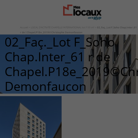
Accueil
>
LOCAL D’ACTIVITÉ CHAPELLE INTERNATIONAL lot F 59 m²
>
02_Faç._Lot F_Soho Chap.Inter_61
r de l Chapel.P18e_2019©Christophe Demonfaucon
02_Faç._Lot F_Soho
Chap.Inter_61 r de l
Chapel.P18e_2019©Chr
Demonfaucon