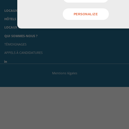
LOCAUX D’ACTIVITÉS ET HÔTELS INDUSTRIELS
PERSONALIZE
HÔTELS D’ENTREPRISES, PÉPINIÈRES ET INCUBATEURS
LOCAUX ÉVÉNEMENTIELS
QUI SOMMES-NOUS ?
TÉMOIGNAGES
APPELS À CANDIDATURES
Mentions légales