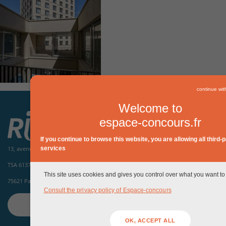
continue wit
Welcome to
espace-concours.fr
If you continue to browse this website, you are allowing all third-p
services
13, avenue de la porte d'Italie
TSA 61371
This site uses cookies and gives you control over what you want to 
75621 Paris Cedex 13
Consult the privacy policy of Espace-concours
CONTACTEZ-NOUS
OK, ACCEPT ALL