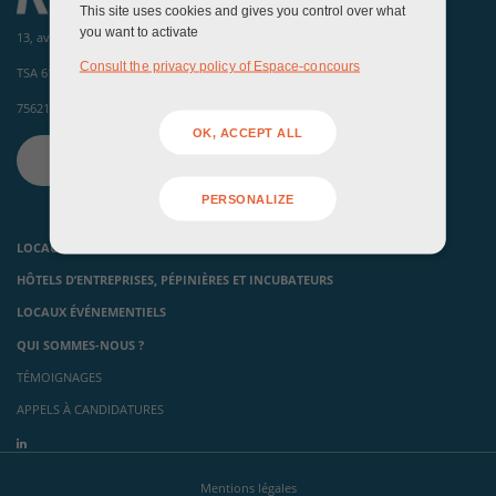
This site uses cookies and gives you control over what
you want to activate
13, avenue de la porte d'Italie
Consult the privacy policy of Espace-concours
TSA 61371
75621 Paris Cedex 13
OK, ACCEPT ALL
CONTACTEZ-NOUS
PERSONALIZE
LOCAUX D’ACTIVITÉS ET HÔTELS INDUSTRIELS
HÔTELS D’ENTREPRISES, PÉPINIÈRES ET INCUBATEURS
LOCAUX ÉVÉNEMENTIELS
QUI SOMMES-NOUS ?
TÉMOIGNAGES
APPELS À CANDIDATURES
Mentions légales