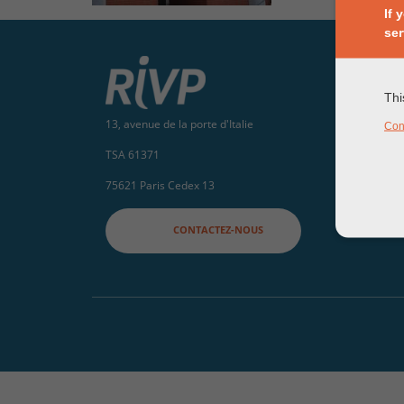
If 
ser
Thi
13, avenue de la porte d'Italie
Con
TSA 61371
75621 Paris Cedex 13
CONTACTEZ-NOUS