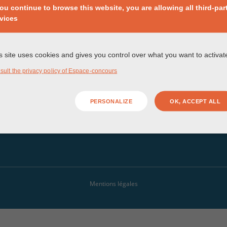
you continue to browse this website, you are allowing all third-par
vices
LOCAUX D’ACTIVITÉS ET HÔTELS INDUSTRIELS
QU
HÔTELS D’ENTREPRISES, PÉPINIÈRES ET INCUBATEURS
TÉ
s site uses cookies and gives you control over what you want to activat
LOCAUX ÉVÉNEMENTIELS
AP
sult the privacy policy of Espace-concours
PERSONALIZE
OK, ACCEPT ALL
Mentions légales