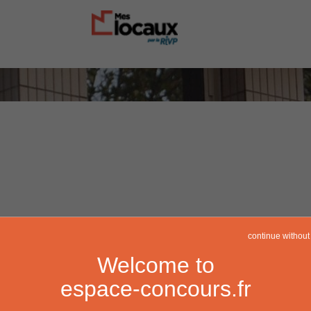
continue without
Welcome to
espace-concours.fr