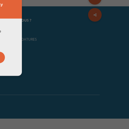
ty
I SOMMES-NOUS ?
MOIGNAGES
e
PELS À CANDIDATURES