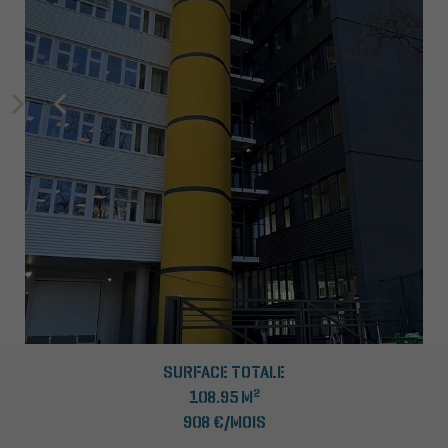
SURFACE TOTALE
2
108.95 M
908 €/MOIS