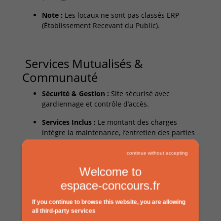
Note :
Les locaux ne sont pas classés ERP
(Établissement Recevant du Public).
Services Mutualisés &
Communauté
Sécurité & Gestion :
Site sécurisé avec
gardiennage et contrôle d’accès.
Services Inclus :
Le montant des charges
intègre la maintenance, l’entretien des parties
communes ainsi que les taxes foncières et de
bureau.
continue without accepting
Welcome to
Écosystème :
En rejoignant Métropole 19, vous
intégrez une communauté dédiée au
espace-concours.fr
« Fabriqué à Paris » et à l’innovation
industrielle urbaine.
If you continue to browse this website, you are allowing
all third-party services