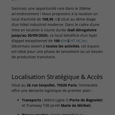
Saisissez une opportunité rare dans le 20ème
arrondissement ! Nous proposons à la location un
local d’activité de
108
,
95
m
2
situé au 4ème étage
d’un hôtel industriel moderne. Dans le cadre d’une
mise en location à courte durée (
bail dérogatoire
jusqu’au 30/09/2026
), ce local bénéficie d’un loyer
d’appel exceptionnel de
100
€/m
2
HT HC/an
.
Désormais ouvert à
toutes les activités
, cet espace
est idéal pour une phase de lancement ou un besoin
de production transitoire.
Localisation Stratégique & Accès
Situé au
26 rue Serpollet, 75020 Paris
, l’immeuble
offre une desserte logistique de premier plan :
Transports :
Métro Ligne 3 (
Porte de Bagnolet
)
et Tramway T3B (arrêt
Marie de Miribel
).
Réseau routier :
Accès immédiat au