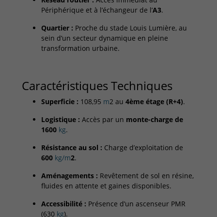
Périphérique et à l’échangeur de l’
A3
.
Quartier :
Proche du stade Louis Lumière, au
sein d’un secteur dynamique en pleine
transformation urbaine.
Caractéristiques Techniques
Superficie :
108
,
95
m
2
au
4ème étage (R+4)
.
Logistique :
Accès par un
monte-charge de
1
600
kg
.
Résistance au sol :
Charge d’exploitation de
600
kg/m
2
.
Aménagements :
Revêtement de sol en résine,
fluides en attente et gaines disponibles.
Accessibilité :
Présence d’un ascenseur PMR
(
630
kg
).