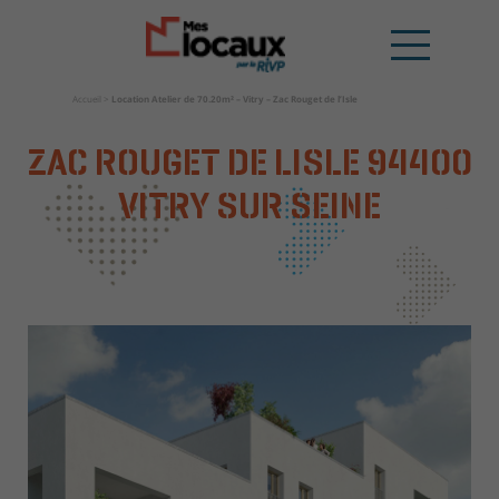
Accueil
>
Location Atelier de 70.20m² – Vitry – Zac Rouget de l’Isle
ZAC ROUGET DE LISLE
94400
VITRY SUR SEINE