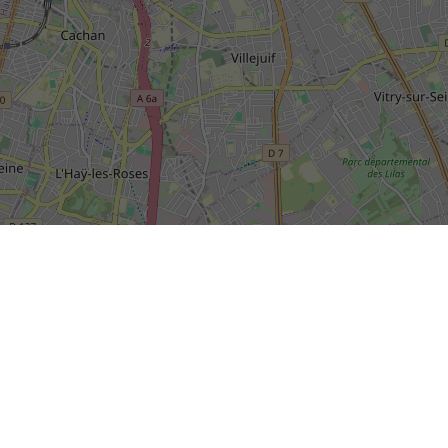
SIÈGE SOCIAL DE LA RIVP
13, avenue de la Porte d'Italie
+
TSA 61371