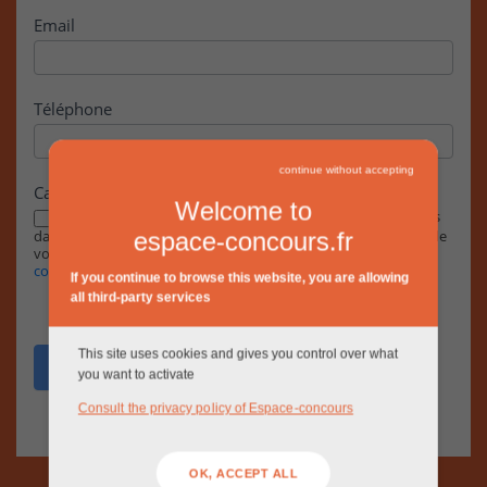
Email
Téléphone
continue without accepting
Case à cocher
Welcome to
En cochant cette case, j’accepte que les informations saisies
dans ce formulaire soient exploitées par la RIVP dans le cadre de
espace-concours.fr
votre demande, conformément à notre
Politique de
confidentialité.
If you continue to browse this website, you are allowing
all third-party services
This site uses cookies and gives you control over what
Envoyer
you want to activate
Consult the privacy policy of Espace-concours
OK, ACCEPT ALL