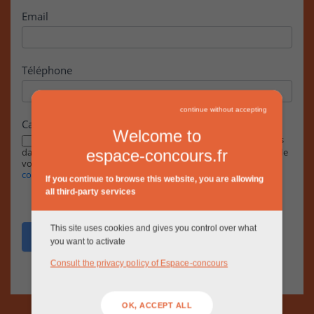
Email
Téléphone
continue without accepting
Case à cocher
Welcome to
En cochant cette case, j’accepte que les informations saisies
dans ce formulaire soient exploitées par la RIVP dans le cadre de
espace-concours.fr
votre demande, conformément à notre
Politique de
confidentialité.
If you continue to browse this website, you are allowing
all third-party services
This site uses cookies and gives you control over what
Envoyer
you want to activate
Consult the privacy policy of Espace-concours
OK, ACCEPT ALL