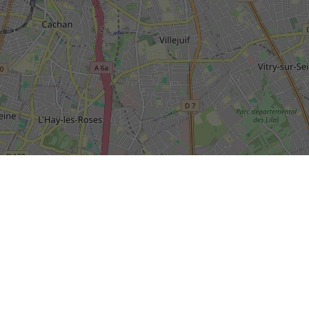
SIÈGE SOCIAL DE LA RIVP
13, avenue de la Porte d'Italie
+
TSA 61371