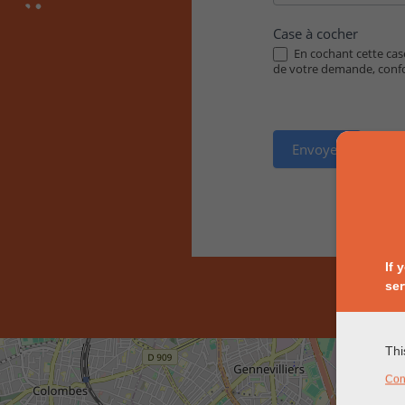
Case à cocher
En cochant cette case
de votre demande, con
Envoyer
If 
ser
Thi
Con