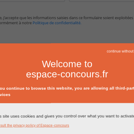
, j’accepte que les informations saisies dans ce formulaire soient exploitées
formément à notre
Politique de confidentialité.
continue without
Welcome to
espace-concours.fr
you continue to browse this website, you are allowing all third-par
vices
s site uses cookies and gives you control over what you want to activat
sult the privacy policy of Espace-concours