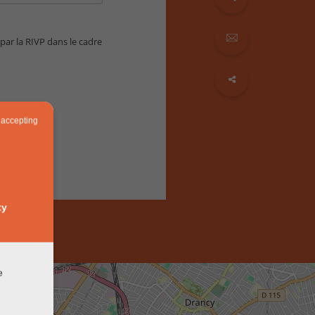
 par la RIVP dans le cadre
 accepting
ty
e