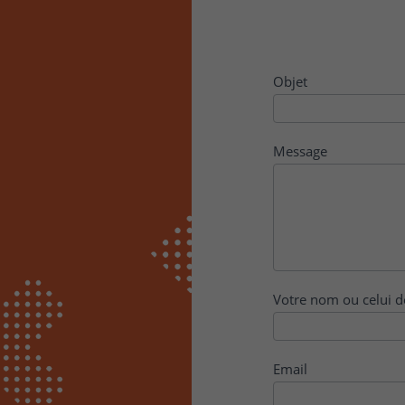
Contact
Objet
Message
Votre nom ou celui d
Email