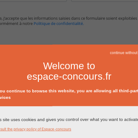
, j’accepte que les informations saisies dans ce formulaire soient exploitées
formément à notre
Politique de confidentialité.
continue without
Welcome to
espace-concours.fr
you continue to browse this website, you are allowing all third-par
vices
s site uses cookies and gives you control over what you want to activat
sult the privacy policy of Espace-concours