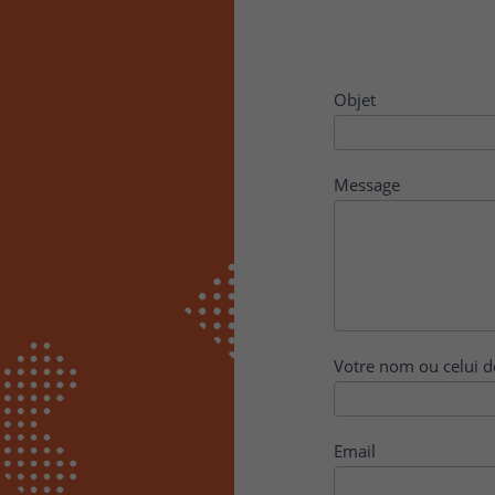
Contact
Objet
Message
Votre nom ou celui d
Email