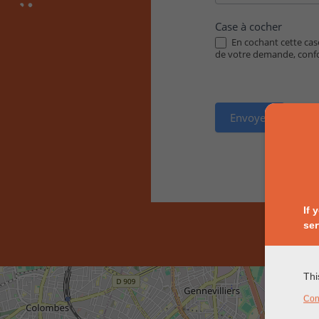
Case à cocher
En cochant cette case
de votre demande, con
Envoyer
If 
ser
Thi
Con