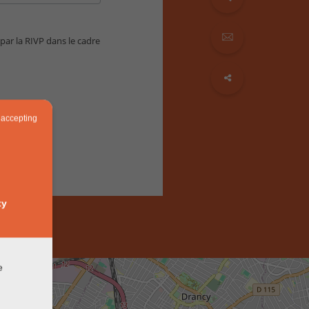
 par la RIVP dans le cadre
 accepting
ty
e