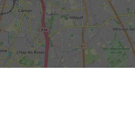
SIÈGE SOCIAL DE LA RIVP
13, avenue de la Porte d'Italie
+
TSA 61371