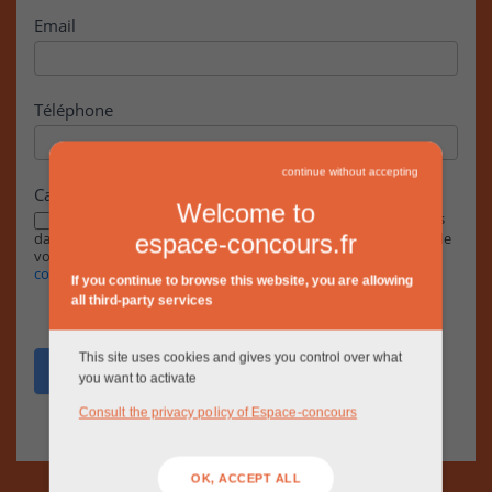
Email
Téléphone
continue without accepting
Case à cocher
Welcome to
En cochant cette case, j’accepte que les informations saisies
dans ce formulaire soient exploitées par la RIVP dans le cadre de
espace-concours.fr
votre demande, conformément à notre
Politique de
confidentialité.
If you continue to browse this website, you are allowing
all third-party services
This site uses cookies and gives you control over what
Envoyer
you want to activate
Consult the privacy policy of Espace-concours
OK, ACCEPT ALL