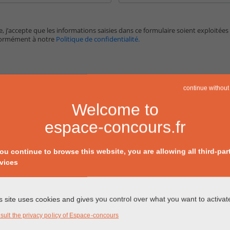
, j’accepte que les informations saisies dans ce formulaire soient exploitées
formément à notre
Politique de confidentialité.
continue without
Welcome to
espace-concours.fr
you continue to browse this website, you are allowing all third-par
vices
s site uses cookies and gives you control over what you want to activat
sult the privacy policy of Espace-concours