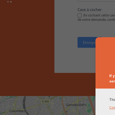
Case à cocher
En cochant cette case
de votre demande, con
Envoyer
If 
ser
Thi
Con