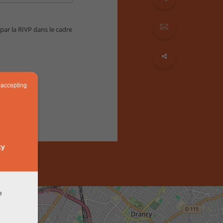
 par la RIVP dans le cadre
 accepting
ty
e