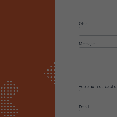
Contact
Objet
Message
Votre nom ou celui d
Email