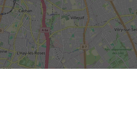
SIÈGE SOCIAL DE LA RIVP
13, avenue de la Porte d'Italie
+
TSA 61371