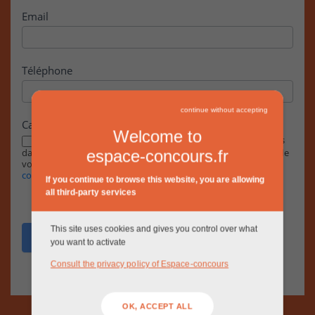
Email
Téléphone
continue without accepting
Case à cocher
Welcome to
En cochant cette case, j’accepte que les informations saisies
dans ce formulaire soient exploitées par la RIVP dans le cadre de
espace-concours.fr
votre demande, conformément à notre
Politique de
confidentialité.
If you continue to browse this website, you are allowing
all third-party services
This site uses cookies and gives you control over what
Envoyer
you want to activate
Consult the privacy policy of Espace-concours
OK, ACCEPT ALL