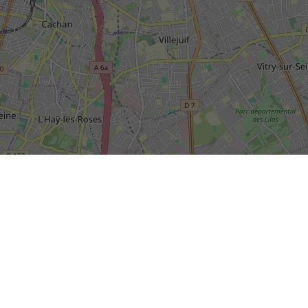
SIÈGE SOCIAL DE LA RIVP
13, avenue de la Porte d'Italie
+
TSA 61371