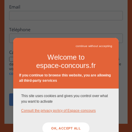
Email
Téléphone
continue without accepting
Case à cocher
Welcome to
En cochant cette case, j’accepte que les informations saisies
dans ce formulaire soient exploitées par la RIVP dans le cadre de
espace-concours.fr
votre demande, conformément à notre
Politique de
confidentialité.
If you continue to browse this website, you are allowing
all third-party services
This site uses cookies and gives you control over what
Envoyer
you want to activate
Consult the privacy policy of Espace-concours
OK, ACCEPT ALL