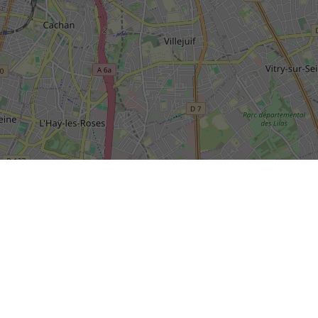
SIÈGE SOCIAL DE LA RIVP
13, avenue de la Porte d'Italie
+
TSA 61371