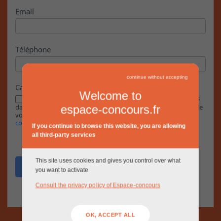
Email
Téléphone
continue without accepting
Case à cocher
Welcome to
En cochant cette case, j’accepte que les informations saisies
dans ce formulaire soient exploitées par la RIVP dans le cadre de
espace-concours.fr
votre demande, conformément à notre
Politique de
confidentialité.
If you continue to browse this website, you are allowing
all third-party services
This site uses cookies and gives you control over what
Envoyer
you want to activate
Consult the privacy policy of Espace-concours
OK, ACCEPT ALL