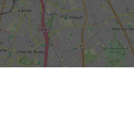
SIÈGE SOCIAL DE LA RIVP
13, avenue de la Porte d'Italie
+
TSA 61371