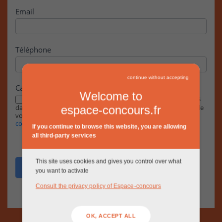
Email
Téléphone
continue without accepting
Case à cocher
Welcome to
En cochant cette case, j’accepte que les informations saisies
dans ce formulaire soient exploitées par la RIVP dans le cadre de
espace-concours.fr
votre demande, conformément à notre
Politique de
confidentialité.
If you continue to browse this website, you are allowing
all third-party services
This site uses cookies and gives you control over what
Envoyer
you want to activate
Consult the privacy policy of Espace-concours
OK, ACCEPT ALL