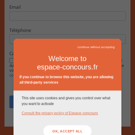
Email
Téléphone
continue without accepting
Case à cocher
Welcome to
En cochant cette case, j’accepte que les informations saisies
dans ce formulaire soient exploitées par la RIVP dans le cadre de
espace-concours.fr
votre demande, conformément à notre
Politique de
confidentialité.
If you continue to browse this website, you are allowing
all third-party services
This site uses cookies and gives you control over what
Envoyer
you want to activate
Consult the privacy policy of Espace-concours
OK, ACCEPT ALL