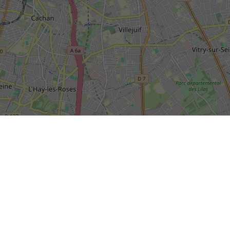
SIÈGE SOCIAL DE LA RIVP
13, avenue de la Porte d'Italie
+
TSA 61371