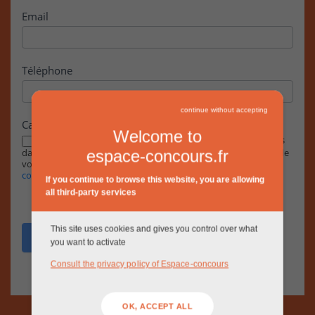
Email
Téléphone
continue without accepting
Case à cocher
Welcome to
En cochant cette case, j’accepte que les informations saisies
dans ce formulaire soient exploitées par la RIVP dans le cadre de
espace-concours.fr
votre demande, conformément à notre
Politique de
confidentialité.
If you continue to browse this website, you are allowing
all third-party services
This site uses cookies and gives you control over what
Envoyer
you want to activate
Consult the privacy policy of Espace-concours
OK, ACCEPT ALL