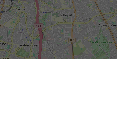
SIÈGE SOCIAL DE LA RIVP
13, avenue de la Porte d'Italie
+
TSA 61371