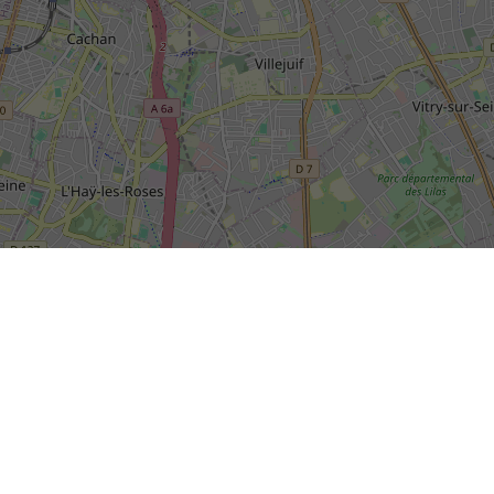
SIÈGE SOCIAL DE LA RIVP
13, avenue de la Porte d'Italie
+
TSA 61371