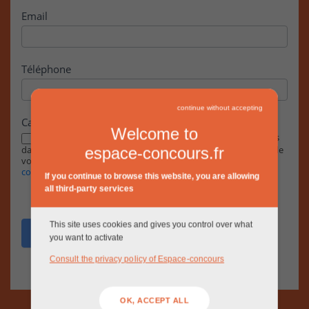
Email
Téléphone
continue without accepting
Case à cocher
Welcome to
En cochant cette case, j’accepte que les informations saisies
dans ce formulaire soient exploitées par la RIVP dans le cadre de
espace-concours.fr
votre demande, conformément à notre
Politique de
confidentialité.
If you continue to browse this website, you are allowing
all third-party services
This site uses cookies and gives you control over what
Envoyer
you want to activate
Consult the privacy policy of Espace-concours
OK, ACCEPT ALL