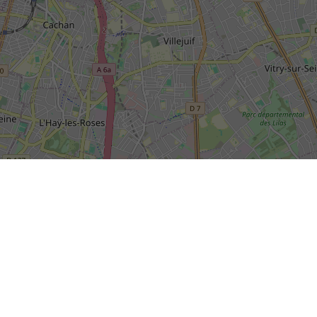
SIÈGE SOCIAL DE LA RIVP
13, avenue de la Porte d'Italie
+
TSA 61371