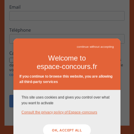
Email
Téléphone
continue without accepting
Case à cocher
Welcome to
En cochant cette case, j’accepte que les informations saisies
dans ce formulaire soient exploitées par la RIVP dans le cadre de
espace-concours.fr
votre demande, conformément à notre
Politique de
confidentialité.
If you continue to browse this website, you are allowing
all third-party services
This site uses cookies and gives you control over what
Envoyer
you want to activate
Consult the privacy policy of Espace-concours
OK, ACCEPT ALL