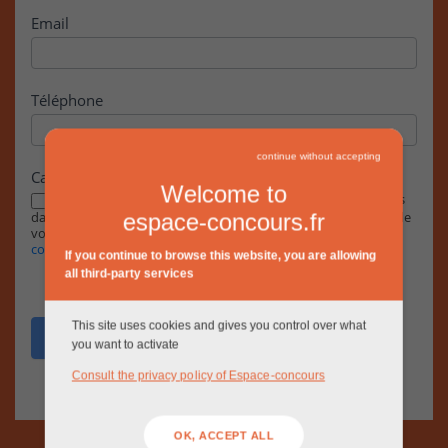
Email
Téléphone
continue without accepting
Case à cocher
Welcome to
En cochant cette case, j’accepte que les informations saisies
dans ce formulaire soient exploitées par la RIVP dans le cadre de
espace-concours.fr
votre demande, conformément à notre
Politique de
confidentialité.
If you continue to browse this website, you are allowing
all third-party services
This site uses cookies and gives you control over what
Envoyer
you want to activate
Consult the privacy policy of Espace-concours
OK, ACCEPT ALL