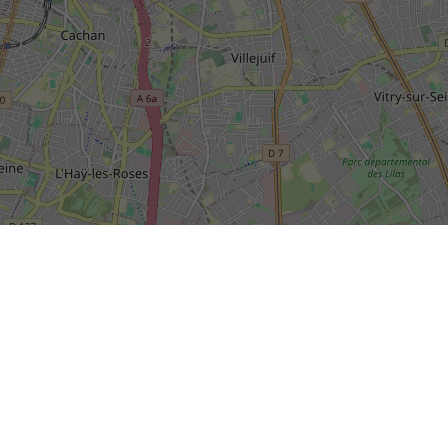
SIÈGE SOCIAL DE LA RIVP
13, avenue de la Porte d'Italie
+
TSA 61371