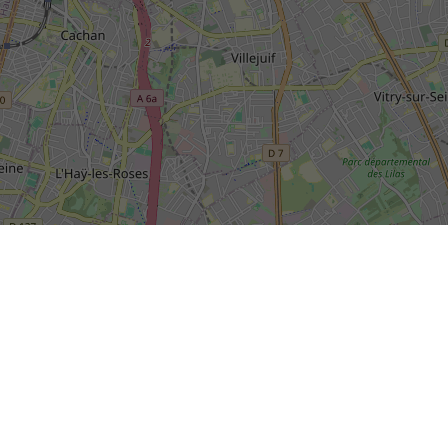
SIÈGE SOCIAL DE LA RIVP
13, avenue de la Porte d'Italie
+
TSA 61371