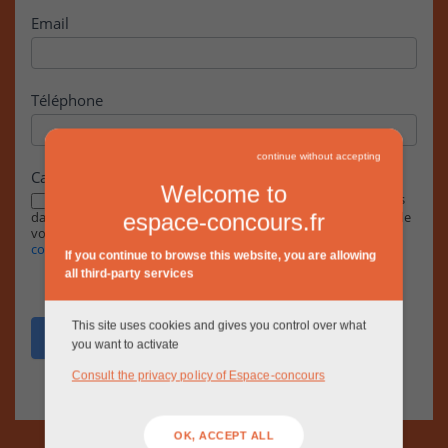
Email
Téléphone
continue without accepting
Case à cocher
Welcome to
En cochant cette case, j’accepte que les informations saisies
dans ce formulaire soient exploitées par la RIVP dans le cadre de
espace-concours.fr
votre demande, conformément à notre
Politique de
confidentialité.
If you continue to browse this website, you are allowing
all third-party services
This site uses cookies and gives you control over what
Envoyer
you want to activate
Consult the privacy policy of Espace-concours
OK, ACCEPT ALL