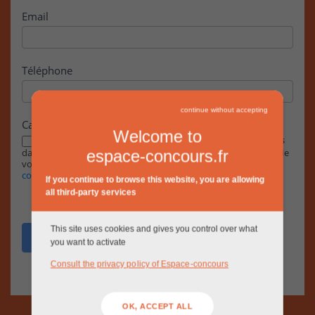
Email
Téléphone
continue without accepting
Case à cocher
Welcome to
En cochant cette case, j’accepte que les informations saisies
dans ce formulaire soient exploitées par la RIVP dans le cadre de
espace-concours.fr
votre demande, conformément à notre
Politique de
confidentialité.
If you continue to browse this website, you are allowing
all third-party services
This site uses cookies and gives you control over what
Envoyer
you want to activate
Consult the privacy policy of Espace-concours
OK, ACCEPT ALL