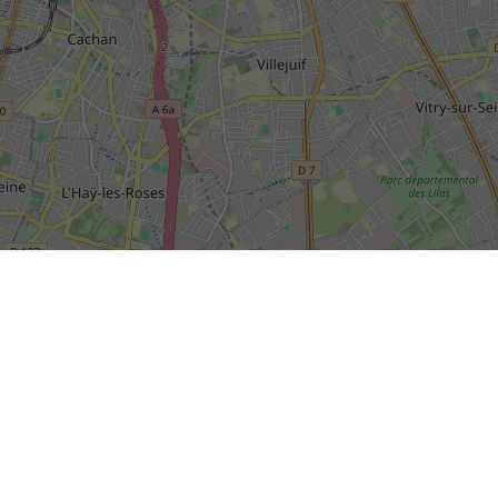
SIÈGE SOCIAL DE LA RIVP
13, avenue de la Porte d'Italie
+
TSA 61371