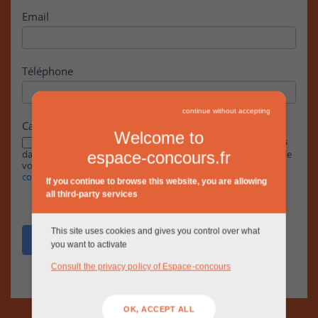
Email
Téléphone
continue without accepting
Case à cocher
Welcome to
En cochant cette case, j’accepte que les informations saisies
dans ce formulaire soient exploitées par la RIVP dans le cadre de
espace-concours.fr
votre demande, conformément à notre
Politique de
confidentialité.
If you continue to browse this website, you are allowing
all third-party services
This site uses cookies and gives you control over what
Envoyer
you want to activate
Consult the privacy policy of Espace-concours
OK, ACCEPT ALL