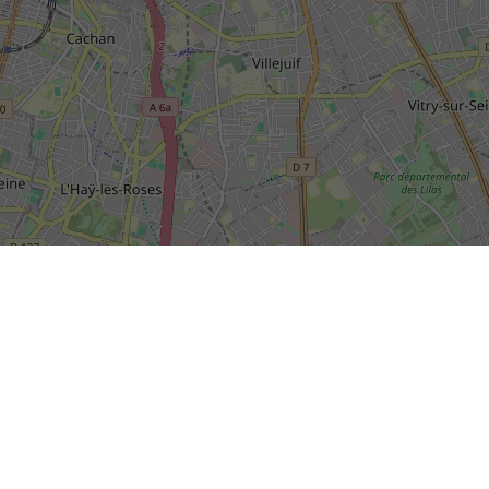
SIÈGE SOCIAL DE LA RIVP
13, avenue de la Porte d'Italie
+
TSA 61371