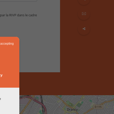
 par la RIVP dans le cadre
 accepting
ty
e