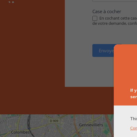
Case à cocher
En cochant cette case
de votre demande, con
Envoyer
If 
ser
Thi
Con