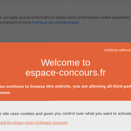
, j’accepte que les informations saisies dans ce formulaire soient exploitées
formément à notre
Politique de confidentialité.
continue without
Welcome to
espace-concours.fr
you continue to browse this website, you are allowing all third-par
vices
s site uses cookies and gives you control over what you want to activat
sult the privacy policy of Espace-concours