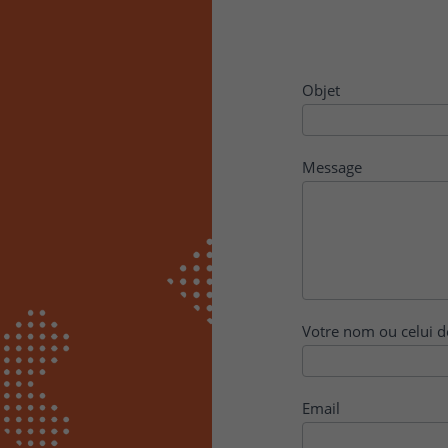
Contact
Objet
Message
Votre nom ou celui d
Email