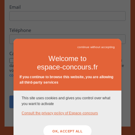
Email
Téléphone
continue without accepting
Case à cocher
Welcome to
En cochant cette case, j’accepte que les informations saisies
dans ce formulaire soient exploitées par la RIVP dans le cadre de
espace-concours.fr
votre demande, conformément à notre
Politique de
confidentialité.
If you continue to browse this website, you are allowing
all third-party services
This site uses cookies and gives you control over what
Envoyer
you want to activate
Consult the privacy policy of Espace-concours
OK, ACCEPT ALL