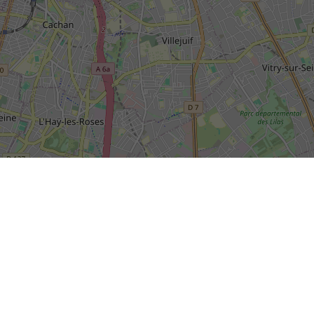
SIÈGE SOCIAL DE LA RIVP
13, avenue de la Porte d'Italie
+
TSA 61371