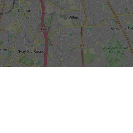
SIÈGE SOCIAL DE LA RIVP
13, avenue de la Porte d'Italie
+
TSA 61371