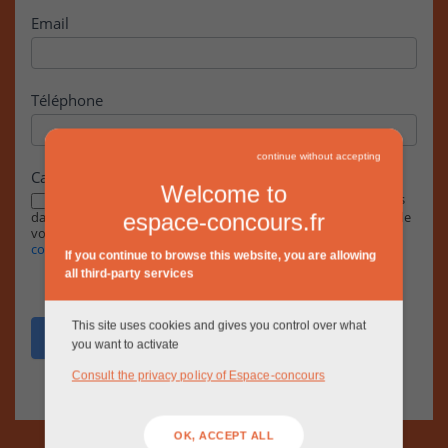
Email
Téléphone
continue without accepting
Case à cocher
Welcome to
En cochant cette case, j’accepte que les informations saisies
dans ce formulaire soient exploitées par la RIVP dans le cadre de
espace-concours.fr
votre demande, conformément à notre
Politique de
confidentialité.
If you continue to browse this website, you are allowing
all third-party services
This site uses cookies and gives you control over what
Envoyer
you want to activate
Consult the privacy policy of Espace-concours
OK, ACCEPT ALL