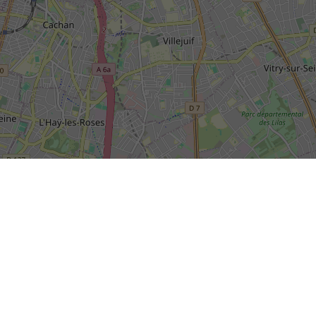
SIÈGE SOCIAL DE LA RIVP
13, avenue de la Porte d'Italie
+
TSA 61371