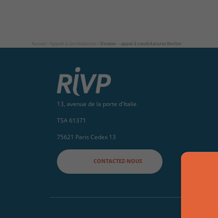
Accueil
>
Appels à candidatures
>
Dossier – appel à candidatures Berlier
13, avenue de la porte d'Italie
TSA 61371
75621 Paris Cedex 13
CONTACTEZ-NOUS