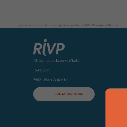
Accueil
>
Appels à candidatures
>
Appel a candidature BERLIER -version définitive
13, avenue de la porte d'Italie
TSA 61371
75621 Paris Cedex 13
CONTACTEZ-NOUS