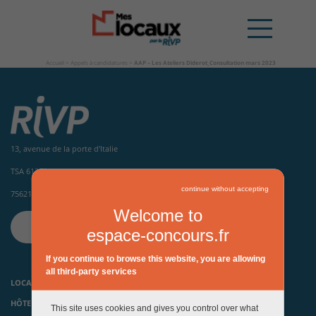
Accueil
>
Appels à candidatures
>
AAP – Les Ateliers Diderot_Consultation mars 2023
13, avenue de la porte d'Italie
TSA 61371
continue without accepting
75621 Paris Cedex 13
Welcome to
CONTACTEZ-NOUS
espace-concours.fr
If you continue to browse this website, you are allowing
all third-party services
LOCAUX D’ACTIVITÉS ET HÔTELS INDUSTRIELS
HÔTELS D’ENTREPRISES, PÉPINIÈRES ET INCUBATEURS
This site uses cookies and gives you control over what