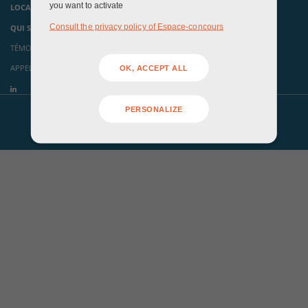
you want to activate
LOCAUX ÉVÉNEMENTIELS
Consult the privacy policy of Espace-concours
QUI SOMMES-NOUS ?
TÉMOIGNAGES
APPELS À CANDIDATURES
OK, ACCEPT ALL
PERSONALIZE
Mentions légales