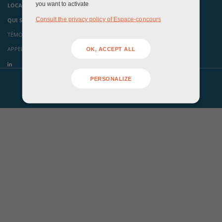
you want to activate
LOCAUX ÉVÉNEMENTIELS
Consult the privacy policy of Espace-concours
QUI SOMMES-NOUS ?
TÉMOIGNAGES
APPELS À CANDIDATURES
OK, ACCEPT ALL
PERSONALIZE
Mentions légales