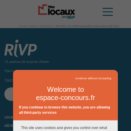
Accueil
>
Appels à candidatures
>
AAC offre de cafétéria et petite restauration (pdf_2Mo)
13, avenue de la porte d'Italie
TSA 61371
continue without accepting
75621 Paris Cedex 13
Welcome to
CONTACTEZ-NOUS
espace-concours.fr
If you continue to browse this website, you are allowing
all third-party services
LOCAUX D’ACTIVITÉS ET HÔTELS INDUSTRIELS
HÔTELS D’ENTREPRISES, PÉPINIÈRES ET INCUBATEURS
This site uses cookies and gives you control over what