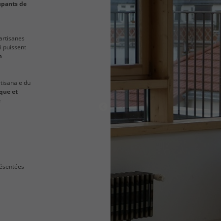
upants de
 artisanes
i puissent
n
rtisanale du
ique et
e
résentées