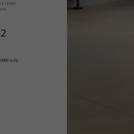
0 à 12H00
vous
22
TARD le 22
.