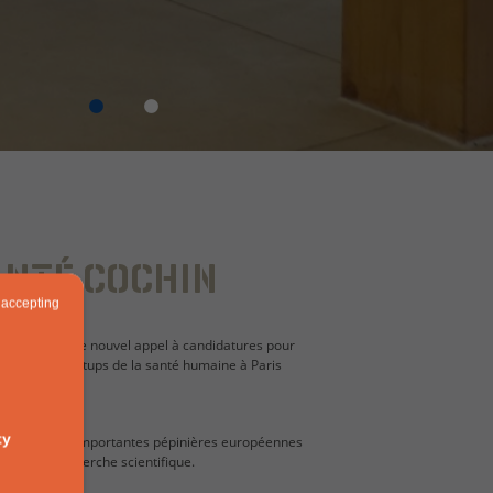
ANTÉ COCHIN
 accepting
Santé lancent le nouvel appel à candidatures pour
reprises et startups de la santé humaine à Paris
ty
r une des plus importantes pépinières européennes
e et à la recherche scientifique.