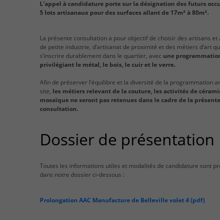
L’appel à candidature porte sur la désignation des futurs occ
5 lots artisanaux pour des surfaces allant de 17m² à 80m².
La présente consultation a pour objectif de choisir des artisans et
de petite industrie, d’artisanat de proximité et des métiers d’art qu
s’inscrire durablement dans le quartier, avec
une programmatio
privilégiant le métal, le bois, le cuir et le verre.
Afin de préserver l’équilibre et la diversité de la programmation a
site,
les métiers relevant de la couture, les activités de céram
mosaïque ne seront pas retenues dans le cadre de la présent
consultation.
Dossier de présentation
Toutes les informations utiles et modalités de candidature sont p
dans notre dossier ci-dessous :
Prolongation AAC Manufacture de Belleville volet 4 (pdf)