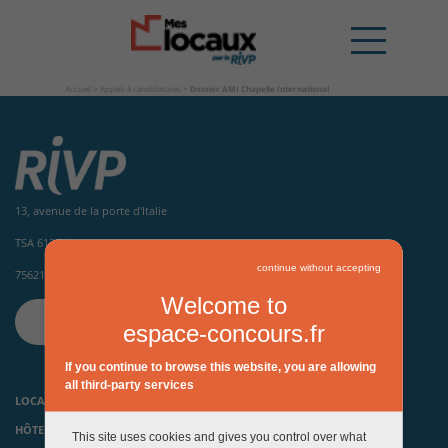
Accueil
>
Appels à candidatures
>
Dossier AMI Chapelle International
13, avenue de la porte d'Italie
TSA 61371
continue without accepting
75621 Paris Cedex 13
Welcome to
CONTACTEZ-NOUS
espace-concours.fr
If you continue to browse this website, you are allowing
all third-party services
LOCAUX D’ACTIVITÉS ET HÔTELS INDUSTRIELS
HÔTELS D’ENTREPRISES, PÉPINIÈRES ET INCUBATEURS
This site uses cookies and gives you control over what