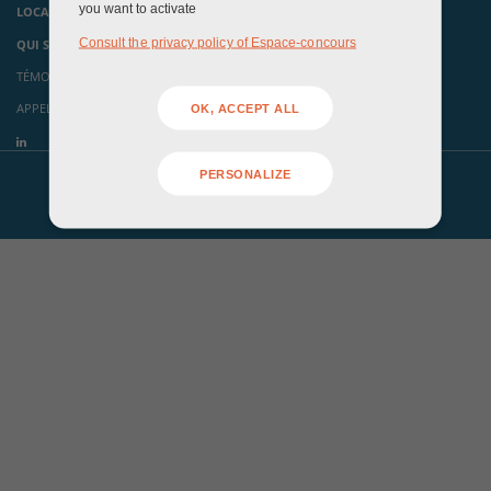
you want to activate
LOCAUX ÉVÉNEMENTIELS
Consult the privacy policy of Espace-concours
QUI SOMMES-NOUS ?
TÉMOIGNAGES
APPELS À CANDIDATURES
OK, ACCEPT ALL
PERSONALIZE
Mentions légales