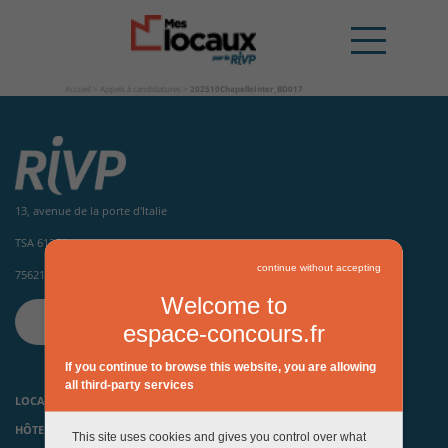
Accueil
>
Appels à candidatures
>
202510ChapelleInter_BD017
13, avenue de la porte d'Italie
TSA 61371
continue without accepting
75621 Paris Cedex 13
Welcome to
CONTACTEZ-NOUS
espace-concours.fr
If you continue to browse this website, you are allowing
all third-party services
LOCAUX D’ACTIVITÉS ET HÔTELS INDUSTRIELS
HÔTELS D’ENTREPRISES, PÉPINIÈRES ET INCUBATEURS
This site uses cookies and gives you control over what