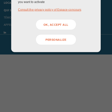
you want to activate
LOCAUX ÉVÉNEMENTIELS
Consult the privacy policy of Espace-concours
QUI SOMMES-NOUS ?
TÉMOIGNAGES
APPELS À CANDIDATURES
OK, ACCEPT ALL
PERSONALIZE
Mentions légales