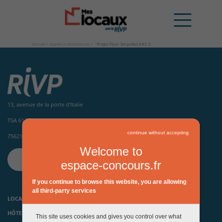
Accueil
>
Appels à candidatures
>
¨Projet Flyer Serpollet AAC 2
13, avenue de la porte d'Italie
TSA 61371
continue without accepting
75621 Paris Cedex 13
Welcome to
CONTACTEZ-NOUS
espace-concours.fr
If you continue to browse this website, you are allowing
all third-party services
LOCAUX D’ACTIVITÉS ET HÔTELS INDUSTRIELS
HÔTELS D’ENTREPRISES, PÉPINIÈRES ET INCUBATEURS
This site uses cookies and gives you control over what