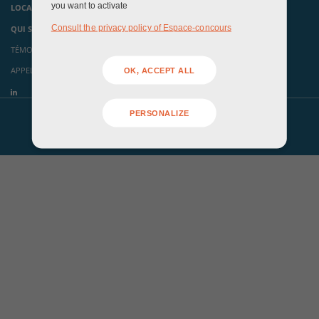
you want to activate
LOCAUX ÉVÉNEMENTIELS
Consult the privacy policy of Espace-concours
QUI SOMMES-NOUS ?
TÉMOIGNAGES
APPELS À CANDIDATURES
OK, ACCEPT ALL
PERSONALIZE
Mentions légales